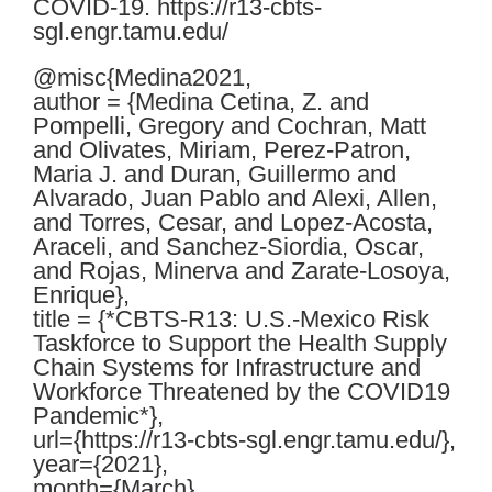
COVID-19. https://r13-cbts-
sgl.engr.tamu.edu/
@misc{Medina2021,
author = {Medina Cetina, Z. and
Pompelli, Gregory and Cochran, Matt
and Olivates, Miriam, Perez-Patron,
Maria J. and Duran, Guillermo and
Alvarado, Juan Pablo and Alexi, Allen,
and Torres, Cesar, and Lopez-Acosta,
Araceli, and Sanchez-Siordia, Oscar,
and Rojas, Minerva and Zarate-Losoya,
Enrique},
title = {*CBTS-R13: U.S.-Mexico Risk
Taskforce to Support the Health Supply
Chain Systems for Infrastructure and
Workforce Threatened by the COVID19
Pandemic*},
url={https://r13-cbts-sgl.engr.tamu.edu/},
year={2021},
month={March}